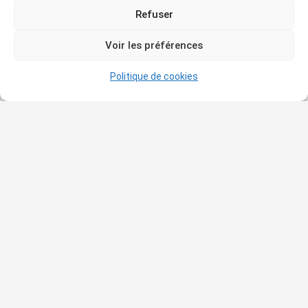
tarot, créé par Niki de Saint Phalle à Capalbio, en
Refuser
Toscane. Ce jardin onirique…
Voir les préférences
En savoir plus
Politique de cookies
ASSEMBLÉE GÉNÉRALE — Lundi 30 mars