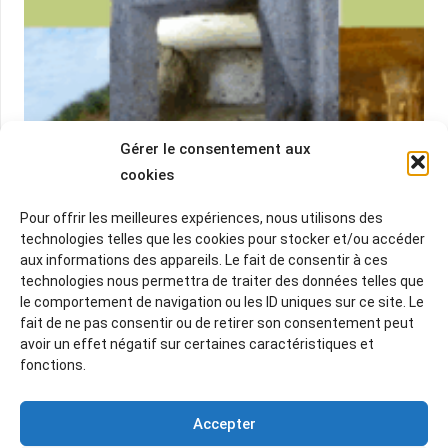
Gérer le consentement aux
cookies
Pour offrir les meilleures expériences, nous utilisons des
technologies telles que les cookies pour stocker et/ou accéder
aux informations des appareils. Le fait de consentir à ces
JARDINS ET TRÉSORS AU CŒUR DE
technologies nous permettra de traiter des données telles que
le comportement de navigation ou les ID uniques sur ce site. Le
L’ITALIE — VOYAGE — DU 19 AU 23 MAI
fait de ne pas consentir ou de retirer son consentement peut
2026
avoir un effet négatif sur certaines caractéristiques et
fonctions.
10 Mar à 7h56
Le Jardin des Tarots est un parc de sculptures
Accepter
monumentales inspirées des 22 arcanes majeurs du