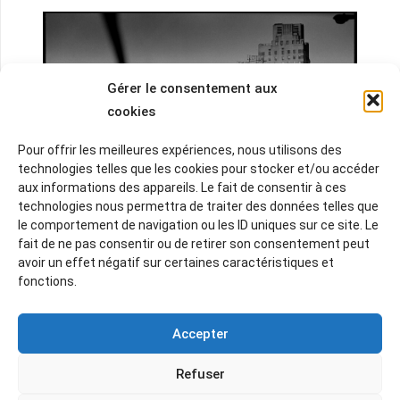
Gérer le consentement aux
cookies
Pour offrir les meilleures expériences, nous utilisons des
technologies telles que les cookies pour stocker et/ou accéder
aux informations des appareils. Le fait de consentir à ces
technologies nous permettra de traiter des données telles que
le comportement de navigation ou les ID uniques sur ce site. Le
PAUL MCCARTNEY .
New York. New York
,
fait de ne pas consentir ou de retirer son consentement peut
1964
avoir un effet négatif sur certaines caractéristiques et
© 1964 Paul McCartney under exclusive license
fonctions.
to MPL Archive LLP
.
Accepter
Dans le cadre de l’exposition
Paul McCartney,
Refuser
photographe, 1963‑64 : Eyes of the Storm
, avec
le
musée Granet
, nous avons le plaisir de