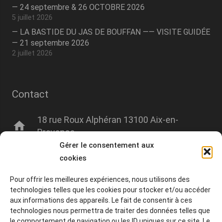
— 24 septembre & 26 OCTOBRE 2026
5 juillet 2026
— LA BASTIDE DU JAS DE BOUFFAN —— VISITE GUIDÉE
— 21 septembre 2026
2 juillet 2026
Contact
18 rue Roux Alphéran 13100 Aix-en-
home
Provence
Gérer le consentement aux
mail
contact@amisdumuseegranet.fr
cookies
phone
+33 06 00 00 00 00
Pour offrir les meilleures expériences, nous utilisons des
technologies telles que les cookies pour stocker et/ou accéder
aux informations des appareils. Le fait de consentir à ces
technologies nous permettra de traiter des données telles que
© 2020-2026 Tous droits réservés.
le comportement de navigation ou les ID uniques sur ce site. Le