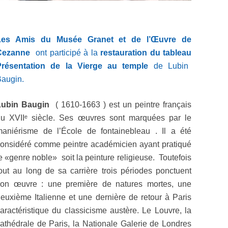
Les Amis du Musée Granet et de l’Œuvre de
Cezanne
ont participé à la
restauration du tableau
Présentation de la Vierge au temple
de Lubin
Baugin.
Lubin Baugin
( 1610-1663 ) est un peintre français
u XVIIᵉ siècle. Ses œuvres sont marquées par le
aniérisme de l’École de fontainebleau . Il a été
onsidéré comme peintre académicien ayant pratiqué
e «genre noble» soit la peinture religieuse. Toutefois
out au long de sa carrière trois périodes ponctuent
son œuvre : une première de natures mortes, une
euxième Italienne et une dernière de retour à Paris
aractéristique du classicisme austère. Le Louvre, la
athédrale de Paris, la Nationale Galerie de Londres