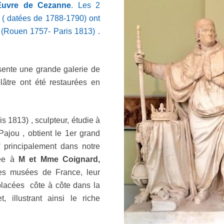
Œuvre de Cezanne
. Les 2
 ( datées de 1788-1790) ont
(Rouen 1757- Paris 1813) .
sente une grande galerie de
lâtre ont été restaurées en
 1813) , sculpteur, étudie à
Pajou , obtient le 1er grand
f principalement dans notre
iée à
M et Mme Coignard,
s musées de France, leur
placées côte à côte dans la
 illustrant ainsi le riche