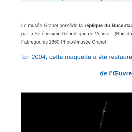
Le musée Granet possède la
réplique du Bucenta
par la Sérénissime République de Venise . (Bois do
Fabregoules 1860 Photo©musée Granet
En 2004, cette maquette a été restauré
Amis du Mus
de l’Œuvr
.