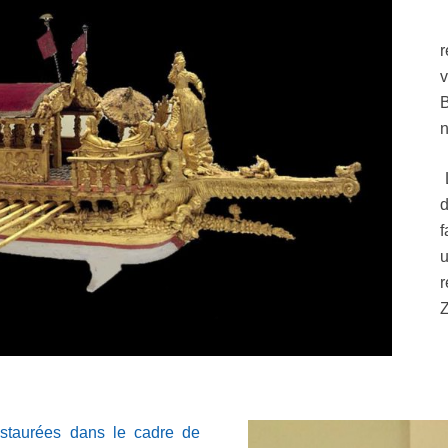
v
n
L
d
f
u
r
Z
estaurées dans le cadre de