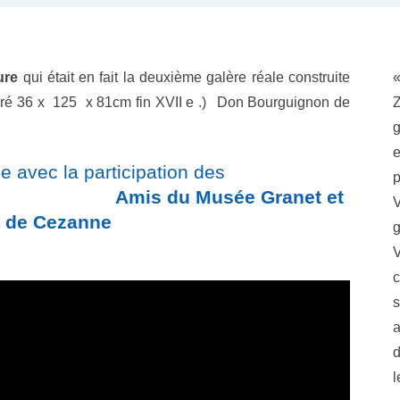
ure
qui était en fait la deuxième galère réale construite
ré 36 x 125 x 81cm fin XVII e .)
Don Bourguignon de
g
e
e avec la participation des
p
ée Granet et
V
e de Cezanne
V
c
s
a
d
l