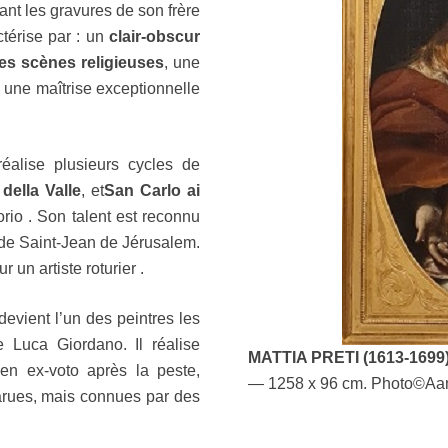
iant les gravures de son frère
ctérise par : un
clair‑obscur
es scènes religieuses
, une
une maîtrise exceptionnelle
éalise plusieurs cycles de
della Valle
, et
San Carlo ai
orio .
Son talent est reconnu
 de Saint‑Jean de Jérusalem.
ur un artiste roturier .
devient l’un des peintres les
e Luca Giordano. Il réalise
MATTIA PRETI (1613-1699
n ex‑voto après la peste,
— 1258 x 96 cm.
Photo©Aa
parues, mais connues par des