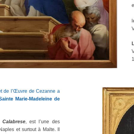
l
V
V
et de l’Œuvre de Cezanne a
Sa
inte Marie-Madeleine
de
e Calabrese
, est l’une des
Naples et surtout à Malte. Il