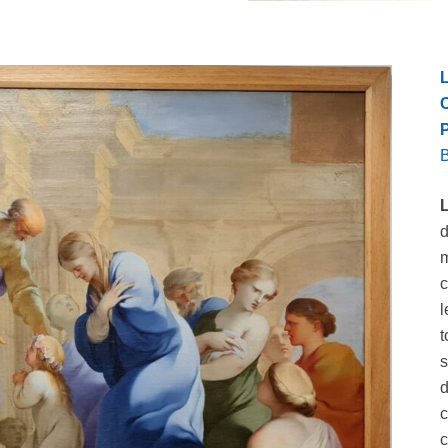
d
m
c
l
t
d
c
c