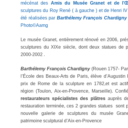
mécénat des
Amis du Musée Granet et de l’
sculptures du Roy René ( à gauche ) et de Henri IV
été réalisées par
Barthélemy François Chardigny
Photo©Aamg
Le musée Granet, entièrement rénové en 2006, pré
sculptures du XIXe siècle, dont deux statues de p
2000-2002 .
Barthélemy François Chardigny
(Rouen 1757- Paris
l’École des Beaux-Arts de Paris, élève d’Augustin 
prix de Rome de la sculpture en 1782,et est acti
région (Toulon, Aix-en-Provence, Marseille). Conf
restaurateurs spécialistes des plâtres
auprès de
restauration terminée, ces 2 grandes statues sont 
nouvelle galerie de sculptures du musée Granet,
patrimoine sculptural d’Aix-en-Provence