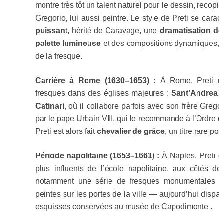
montre très tôt un talent naturel pour le dessin, recop
Gregorio, lui aussi peintre.
Le style de Preti se cara
puissant
, hérité de Caravage, une
dramatisation d
palette lumineuse
et des compositions dynamiques, 
de la fresque.
Carrière à Rome (1630–1653) :
À Rome, Preti r
fresques dans des églises majeures :
Sant’Andrea 
Catinari
, où il collabore parfois avec son frère Greg
par le pape Urbain VIII, qui le recommande à l’Ordre
Preti est alors fait
chevalier de grâce
, un titre rare po
Période napolitaine (1653–1661) :
À Naples, Preti 
plus influents de l’école napolitaine, aux côtés d
notamment une série de fresques monumentales e
peintes sur les portes de la ville — aujourd’hui dis
esquisses conservées au musée de Capodimonte .