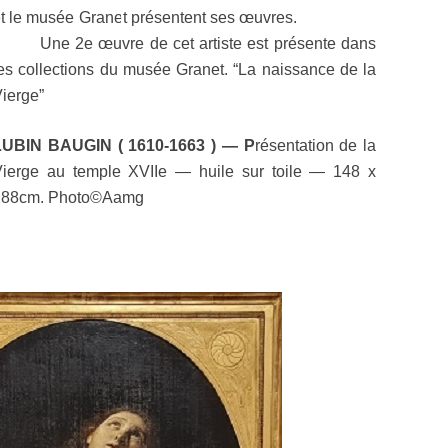
et le musée Granet présentent ses œuvres.
Une 2e œuvre de cet artiste est présente dans
es collections du musée Granet. “La naissance de la
ierge”
LUBIN BAUGIN
( 1610-1663 ) — P
résentation de la
ierge au temple XVIIe — huile sur toile — 148 x
188cm. Photo©Aamg