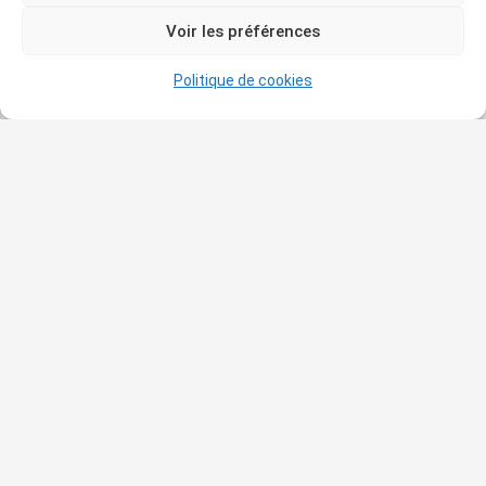
Photo©Office de Tourisme d’Aix-en-Provence
.
Voir les préférences
Pour vous rendre à l’Atelier des
Politique de cookies
Lauves
13 avenue Paul
Cezanne
13090 Aix-en-Provence
— Accès en voiture
Parking le plus proche :
Parking Pasteur (15 minutes à pied).
— Accès en Bus
lignes 5 et 12
: arrêt Atelier
Cezanne (avenue Paul Cezanne)
Si vous souhaitez devenir adhérent
des
Amis du Musée Granet et de l’Œuvre