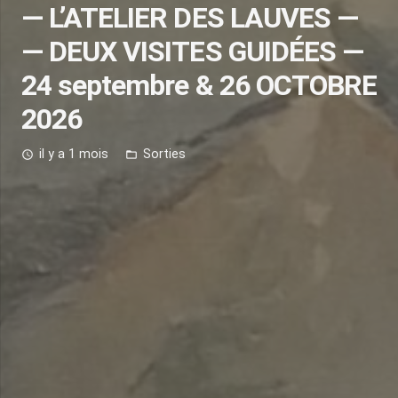
— L’ATELIER DES LAUVES —
— DEUX VISITES GUIDÉES —
24 septembre & 26 OCTOBRE
2026
il y a 1 mois
Sorties
access_time
folder_open