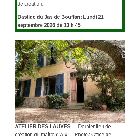
de création.
Bastide du Jas de Bouffan:
Lundi 21
septembre 2026 de 13 h 45
.
ATELIER DES LAUVES —
Dernier lieu de
création du maître d’Aix — Photo©Office de