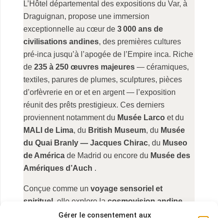
L’Hôtel départemental des expositions du Var, à
Draguignan, propose une immersion
exceptionnelle au cœur de
3 000 ans de
civilisations andines
, des premières cultures
pré‑inca jusqu’à l’apogée de l’Empire inca. Riche
de
235 à 250 œuvres majeures
— céramiques,
textiles, parures de plumes, sculptures, pièces
d’orfèvrerie en or et en argent — l’exposition
réunit des prêts prestigieux. Ces derniers
proviennent notamment du
Musée Larco
et du
MALI de Lima
, du
British Museum
, du
Musée
du Quai Branly — Jacques Chirac
, du
Museo
de América
de Madrid ou encore du
Musée des
Amériques d’Auch
.
Conçue comme un
voyage sensoriel et
spirituel
, elle explore la
cosmovision andine
,
l’importance du sacré dans la vie quotidienne, les
Gérer le consentement aux