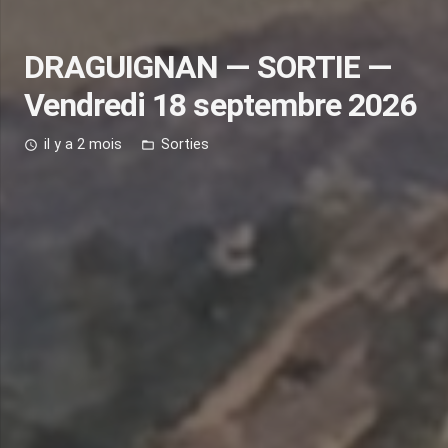
DRAGUIGNAN — SORTIE —
Vendredi 18 septembre 2026
il y a 2 mois
Sorties
access_time
folder_open