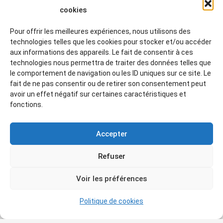
rituels, les métaux précieux, et la relation intime
cookies
entre l’homme, la nature et les divinités. La
Pour offrir les meilleures expériences, nous utilisons des
commissaire de l’exposition,
Carole Fraresso
,
technologies telles que les cookies pour stocker et/ou accéder
spécialiste reconnue des cultures
aux informations des appareils. Le fait de consentir à ces
préhispaniques, propose un parcours à la fois
technologies nous permettra de traiter des données telles que
chronologique et thématique
, permettant de
le comportement de navigation ou les ID uniques sur ce site. Le
fait de ne pas consentir ou de retirer son consentement peut
comprendre la richesse, la diversité et l’héritage
avoir un effet négatif sur certaines caractéristiques et
durable de ces civilisations.
fonctions.
.
presseagence.fr/draguignan-hde-var-une-
Accepter
exposition-internationale-sur-lheritage-sacre-des-
andes/
Refuser
Voir les préférences
La Chapelle de
l’Observance
:
Politique de cookies
Exposition « L’été à la mode »