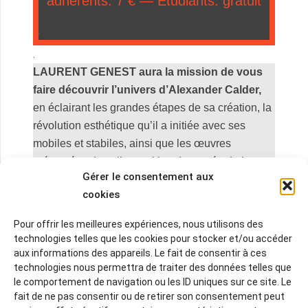
adhérents: 7 € — Étudiants: gratuit
.
.
LAURENT GENEST aura la mission de vous
faire découvrir l’univers d’Alexander Calder,
en éclairant les grandes étapes de sa création, la
révolution esthétique qu’il a initiée avec ses
mobiles et stabiles, ainsi que les œuvres
présentées dans l’exposition du musée de la
Gérer le consentement aux
Banque de France à Hyères. Grâce à son regard
cookies
d’historien de l’art et à son talent de médiateur, il
vous guidera au cœur de l’imaginaire de Calder,
Pour offrir les meilleures expériences, nous utilisons des
entre mouvement, équilibre et poésie.
technologies telles que les cookies pour stocker et/ou accéder
.
aux informations des appareils. Le fait de consentir à ces
technologies nous permettra de traiter des données telles que
le comportement de navigation ou les ID uniques sur ce site. Le
fait de ne pas consentir ou de retirer son consentement peut