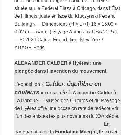
acier de couleur rouge et haute de 16 mètres
située sur la Federal Plaza à Chicago, dans l’État
de l’Illinois, juste en face du Kluczynski Federal
Building» — Dimensions (H × L × l) 1
6 × 15,09 ×
0,02 m — Aamg ( voyage Aamg aux USA 2015 )
— © 2026 Calder Foundation, New York /
ADAGP, Paris
.
ALEXANDER CALDER à Hyères : une
plongée dans l’invention du mouvement
Calder, équilibre en
L’exposition
«
couleurs
» consacrée
à
Alexander Calder
à
La Banque — Musée des Cultures et du Paysage
de Hyères offre une occasion rare de redécouvrir
l’un des artistes les plus novateurs du XXᵉ siècle.
En
partenariat avec la
Fondation Maeght
, le musée