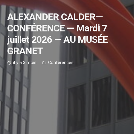
ALEXANDER CALDER—
CONFÉRENCE — Mardi 7
juillet 2026 — AU MUSÉE
GRANET
il y a 3 mois
Conférences
access_time
folder_open