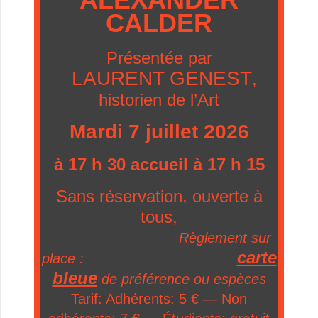
CALDER
Présentée par
LAURENT GENEST
,
historien de l’Art
Mardi 7 juillet 2026
à 17 h 30 accueil à 17 h 15
Sans réservation, ouverte à
tous,
Règlement sur
carte
place :
bleue
de préférence ou espèces
Tarif: Adhérents: 5 € — Non