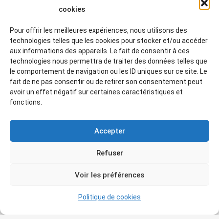
des Italiens Rosso et Primatice forment un
cookies
décor qui marqua durablement la création
Pour offrir les meilleures expériences, nous utilisons des
artistique européenne sous le nom d’«
École
technologies telles que les cookies pour stocker et/ou accéder
de Fontainebleau
».
(communication du
aux informations des appareils. Le fait de consentir à ces
château)»
technologies nous permettra de traiter des données telles que
le comportement de navigation ou les ID uniques sur ce site. Le
fait de ne pas consentir ou de retirer son consentement peut
avoir un effet négatif sur certaines caractéristiques et
fonctions.
Accepter
Refuser
Voir les préférences
Politique de cookies