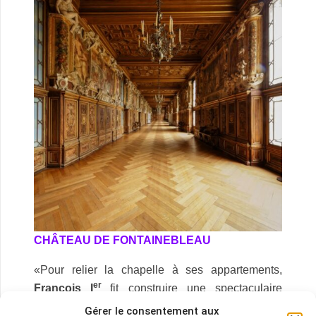
CHÂTEAU DE FONTAINEBLEAU
«Pour relier la chapelle à ses appartements,
er
François I
fit construire une spectaculaire
galerie où les lambris, les stucs et
les fresques
Gérer le consentement aux