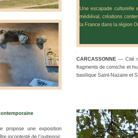
Une escapade culturelle e
médiéval, créations conte
la France dans la région O
.
.
CARCASSONNE
— Cité m
fragments de corniche et hu
basilique Saint-Nazaire et
 contemporaine
e propose une exposition
ître incontesté de l’
outrenoir
.