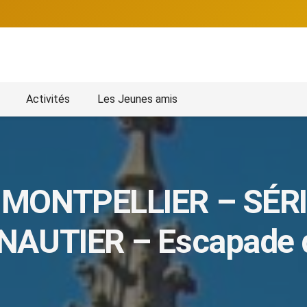
Activités
Les Jeunes amis
MONTPELLIER – SÉR
AUTIER – Escapade d