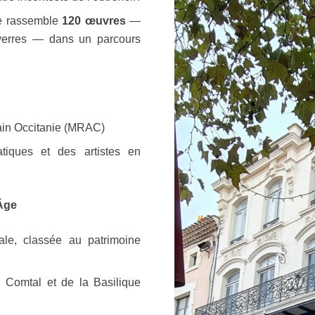
ive rassemble
120 œuvres
—
t verres — dans un parcours
rain Occitanie (MRAC)
iques et des artistes en
Âge
le, classée au patrimoine
 Comtal et de la Basilique