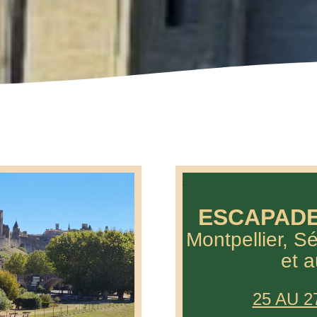
.
ESCAPADE
Montpell
et a
25 AU 