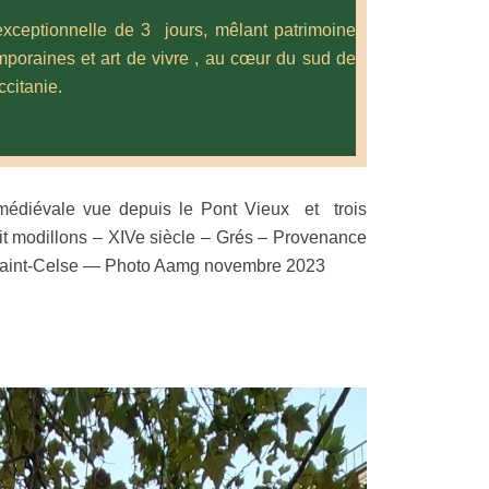
xceptionnelle de 3 jours, mêlant patrimoine
mporaines et art de vivre , au cœur du sud de
ccitanie.
édiévale vue depuis le Pont Vieux et trois
it modillons – XIVe siècle – Grés – Provenance
 Saint-Celse — Photo Aamg novembre 2023