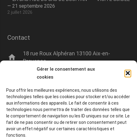
— 21 septembre 2026
2 juillet 2026
Contact
18 rue Roux Alphéran 13100 Aix-en-
home
Provence
Gérer le consentement aux
mail
contact@amisdumuseegranet.fr
cookies
phone
+33 06 00 00 00 00
Pour offrir les meilleures expériences, nous utilisons des
technologies telles que les cookies pour stocker et/ou accéder
aux informations des appareils. Le fait de consentir à ces
technologies nous permettra de traiter des données telles que
© 2020-2026 Tous droits réservés.
le comportement de navigation ou les ID uniques sur ce site. Le
fait de ne pas consentir ou de retirer son consentement peut
CGU
avoir un effet négatif sur certaines caractéristiques et
fonctions.