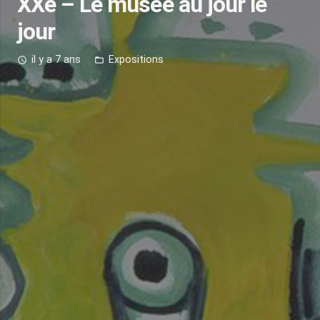
XXe – Le musée au jour le
jour
il y a 7 ans
Expositions
access_time
folder_open