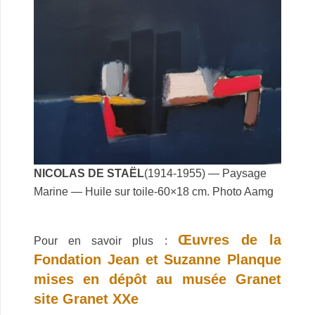
NICOLAS DE STAËL
(1914-1955) — Paysage
Marine — Huile sur toile-60×18 cm. Photo Aamg
.
Œuvres de la
Pour en savoir plus :
Fondation Jean et Suzanne Planque
mises en dépôt au musée Granet
site Granet XXe