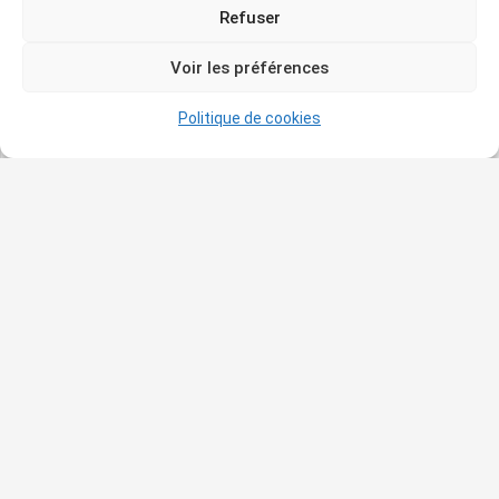
Refuser
Voir les préférences
Politique de cookies
PIERRE BONNARD
(1867-1947) — L’escalier
du Cannet
—
huile et crayon sur panneau (41×33
cm)