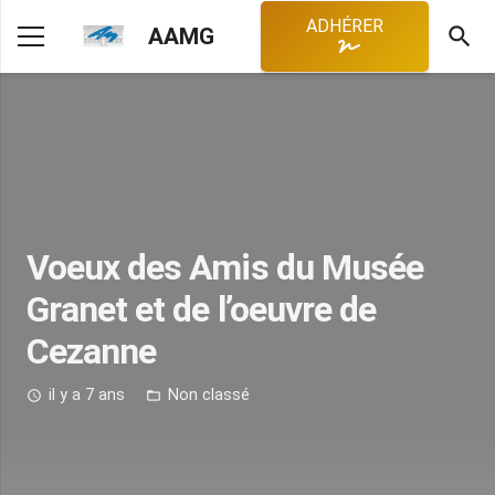
ADHÉRER
search
AAMG
Voeux des Amis du Musée
Granet et de l’oeuvre de
Cezanne
il y a 7 ans
Non classé
access_time
folder_open