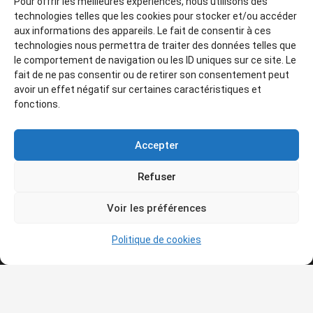
Pour offrir les meilleures expériences, nous utilisons des
patrimoine.
technologies telles que les cookies pour stocker et/ou accéder
aux informations des appareils. Le fait de consentir à ces
technologies nous permettra de traiter des données telles que
le comportement de navigation ou les ID uniques sur ce site. Le
fait de ne pas consentir ou de retirer son consentement peut
avoir un effet négatif sur certaines caractéristiques et
fonctions.
Articles récents
Accepter
TOULON & HYÈRES — VENDREDI 2 OCTOBRE 2026 —
Refuser
SORTIE
15 juillet 2026
Voir les préférences
CONFÉRENCES 4e TRIMESTRE 2026
11 juillet 2026
Politique de cookies
— L’ATELIER DES LAUVES — — DEUX VISITES GUIDÉES
— 24 septembre & 26 OCTOBRE 2026
5 juillet 2026
— LA BASTIDE DU JAS DE BOUFFAN —— VISITE GUIDÉE