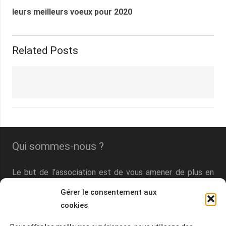
leurs meilleurs voeux pour 2020
Related Posts
Qui sommes-nous ?
Le but de l’association est de vous amener de plus en
plus nombreux à vous intéresser à la connaissance et à
Gérer le consentement aux
la découverte de l’histoire de l’art et de vous faire
cookies
partager sa passion pour l’art avec tous ceux et celles
qui désirent échanger autour des œuvres ou du