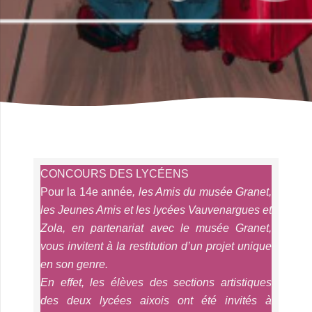
CONCOURS DES LYCÉENS
Pour la 14e année
, les Amis du musée Granet,
les Jeunes Amis et les lycées Vauvenargues et
Zola, en partenariat avec le musée Granet,
vous invitent à la restitution d’un projet unique
en son genre.
En effet, les élèves des sections artistiques
des deux lycées aixois ont été invités à