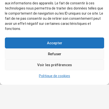
aux informations des appareils. Le fait de consentir à ces
technologies nous permettra de traiter des données telles que
Savoir plus
: amisdumuseegranet.fr/la-vibration-
le comportement de navigation ou les ID uniques sur ce site. Le
des-apparences-etienne-rey-du-8-novembre-
fait de ne pas consentir ou de retirer son consentement peut
2024-au-19-janvier-2025/
.
avoir un effet négatif sur certaines caractéristiques et
N’oubliez pas que vous pouvez nous suivre sur
fonctions.
les réseaux sociaux Facebook et Instagram.
Accepter
Nous vous informons que le 1er décembre, à
partir de 14h, les étudiants de l’Institut
Refuser
d’enseignement supérieur de la musique
Voir les préférences
proposeront des petites médiations associées à
des concerts dans les salles de l’exposition
Politique de cookies
d’Étienne Rey.
La présence de l’artiste lui-même est à confirmer.
Cet événement, qui se déroule le 1er dimanche
du mois, serait peut-être une bonne opportunité
pour les membres de l’association, ainsi que