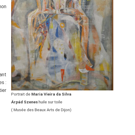
non
ant
s :
tier
Portrait de
Maria Vieira da
Silva
Árpád Szenes
huile sur toile
( Musée des Beaux Arts de Dijon)