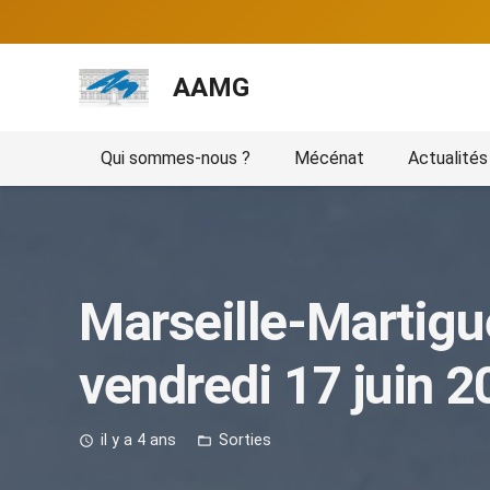
AAMG
Qui sommes-nous ?
Mécénat
Actualités
Marseille-Martigue
vendredi 17 juin 
il y a 4 ans
Sorties
access_time
folder_open