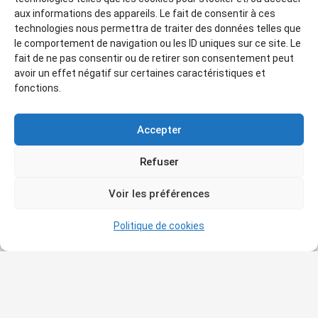
aux informations des appareils. Le fait de consentir à ces
Tarif des conférences:
technologies nous permettra de traiter des données telles que
le comportement de navigation ou les ID uniques sur ce site. Le
—
Adhérents: 5€
fait de ne pas consentir ou de retirer son consentement peut
avoir un effet négatif sur certaines caractéristiques et
— Non adhérents: 7€
fonctions.
— Étudiants: gratui
t
Accepter
.
Refuser
.
Voir les préférences
.
Politique de cookies
.
.
.