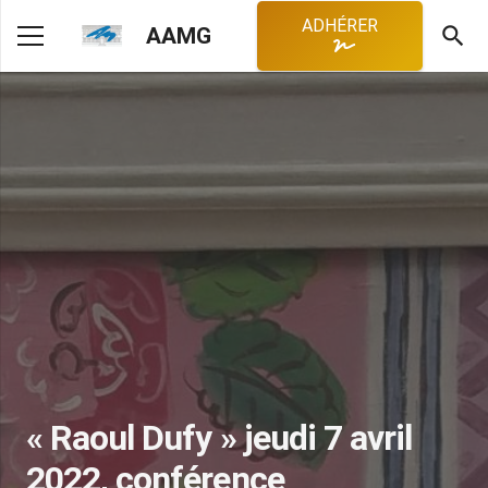
ADHÉRER
search
AAMG
« Raoul Dufy » jeudi 7 avril
2022, conférence