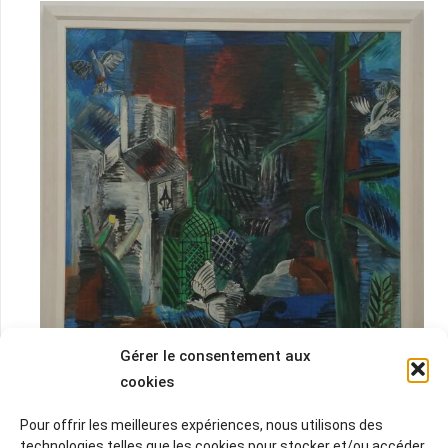
Gérer le consentement aux
Le jardin abandonné huile sur toile 1913
cookies
.
Pour offrir les meilleures expériences, nous utilisons des
.
technologies telles que les cookies pour stocker et/ou accéder