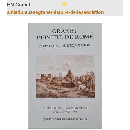
F.M
Granet :
amisdumuseegranethistoire-de-lassociation