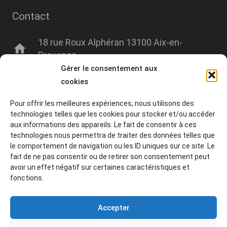
Contact
18 rue Roux Alphéran 13100 Aix-en-
home
Provence
Gérer le consentement aux
mail
contact@amisdumuseegranet.fr
cookies
phone
+33 06 00 00 00 00
Pour offrir les meilleures expériences, nous utilisons des
technologies telles que les cookies pour stocker et/ou accéder
aux informations des appareils. Le fait de consentir à ces
technologies nous permettra de traiter des données telles que
© 2020-2026 Tous droits réservés.
le comportement de navigation ou les ID uniques sur ce site. Le
fait de ne pas consentir ou de retirer son consentement peut
CGU
avoir un effet négatif sur certaines caractéristiques et
fonctions.
CGV
Accepter
Politique de confidentialité