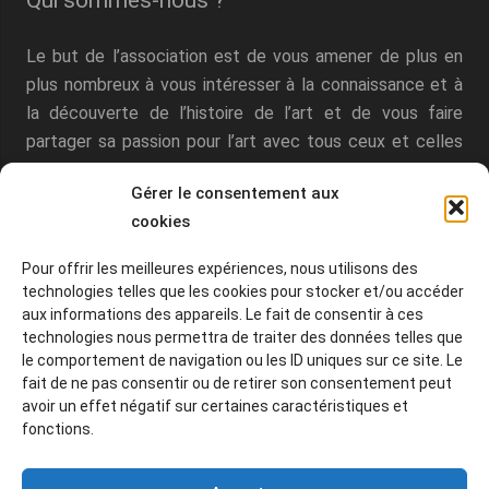
Qui sommes-nous ?
Le but de l’association est de vous amener de plus en
plus nombreux à vous intéresser à la connaissance et à
la découverte de l’histoire de l’art et de vous faire
partager sa passion pour l’art avec tous ceux et celles
qui désirent échanger autour des œuvres ou du
Gérer le consentement aux
patrimoine.
cookies
Pour offrir les meilleures expériences, nous utilisons des
technologies telles que les cookies pour stocker et/ou accéder
aux informations des appareils. Le fait de consentir à ces
technologies nous permettra de traiter des données telles que
le comportement de navigation ou les ID uniques sur ce site. Le
Articles récents
fait de ne pas consentir ou de retirer son consentement peut
avoir un effet négatif sur certaines caractéristiques et
TOULON & HYÈRES — VENDREDI 2 OCTOBRE 2026 —
fonctions.
SORTIE
15 juillet 2026