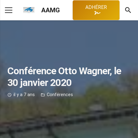
ADHÉRER
search
AAMG
Conférence Otto Wagner, le
30 janvier 2020
il y a 7 ans
Conférences
access_time
folder_open