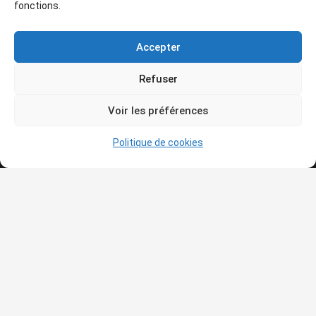
fonctions.
Qui sommes-nous ?
Accepter
Le but de l’association est de vous amener de plus en
plus nombreux à vous intéresser à la connaissance et à
Refuser
la découverte de l’histoire de l’art et de vous faire
partager sa passion pour l’art avec tous ceux et celles
Voir les préférences
qui désirent échanger autour des œuvres ou du
patrimoine.
Politique de cookies
Articles récents
TOULON & HYÈRES — VENDREDI 2 OCTOBRE 2026 —
SORTIE