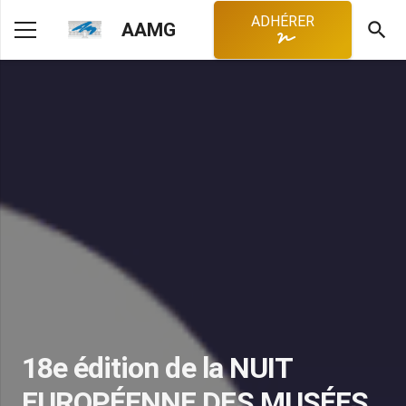
ADHÉRER
search
AAMG
18e édition de la NUIT
EUROPÉENNE DES MUSÉES