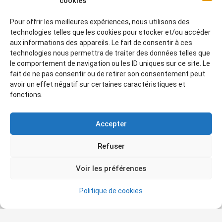
cookies
Jean-Dominique Ingres
Huile sur
toile
Pour offrir les meilleures expériences, nous utilisons des
L’EXPOSITION PLOSSU-GRANET
technologies telles que les cookies pour stocker et/ou accéder
aux informations des appareils. Le fait de consentir à ces
–
Entre 19h30 et 23h
technologies nous permettra de traiter des données telles que
le comportement de navigation ou les ID uniques sur ce site. Le
En partenariat avec
Aix-
fait de ne pas consentir ou de retirer son consentement peut
Marseille Université
et avec le
avoir un effet négatif sur certaines caractéristiques et
fonctions.
soutien de l’I
nstitut SoMuM
et
du projet TIGER
.
Accepter
Des
étudiants du master
Refuser
recherche Histoire de l’art
de
Voir les préférences
l’AMU présentent une sélection
de photographies de
Bernard
Politique de cookies
Plossu
à l’issue d’un workshop