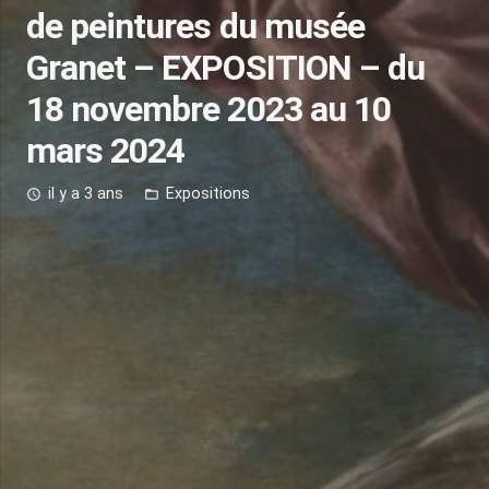
de peintures du musée
Granet – EXPOSITION – du
18 novembre 2023 au 10
mars 2024
il y a 3 ans
Expositions
access_time
folder_open