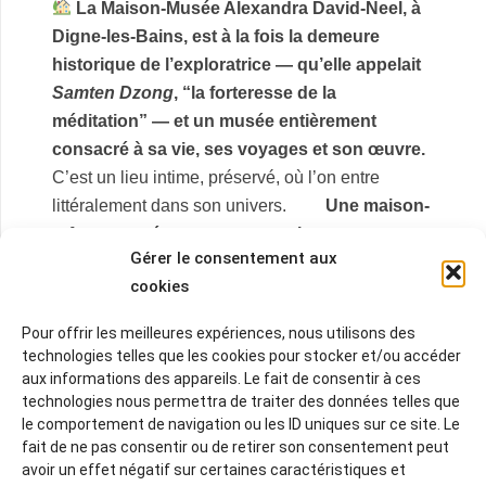
La Maison‑Musée Alexandra David‑Neel, à
Digne‑les‑Bains, est à la fois la demeure
historique de l’exploratrice — qu’elle appelait
Samten Dzong
, “la forteresse de la
méditation” — et un musée entièrement
consacré à sa vie, ses voyages et son œuvre.
C’est un lieu intime, préservé, où l’on entre
littéralement dans son univers.
Une maison-
refuge pensée comme un ermitage
Gérer le consentement aux
Construite au début du XXᵉ siècle puis
cookies
transformée par Alexandra David‑Neel en
1933
,
la maison est une bâtisse blanche aux volets
Pour offrir les meilleures expériences, nous utilisons des
colorés, entourée d’un jardin méditerranéen.
technologies telles que les cookies pour stocker et/ou accéder
Elle l’avait voulue comme un
sanctuaire de
aux informations des appareils. Le fait de consentir à ces
technologies nous permettra de traiter des données telles que
travail et de méditation
, un lieu où écrire,
le comportement de navigation ou les ID uniques sur ce site. Le
traduire, recevoir des visiteurs et préparer ses
fait de ne pas consentir ou de retirer son consentement peut
expéditions.
avoir un effet négatif sur certaines caractéristiques et