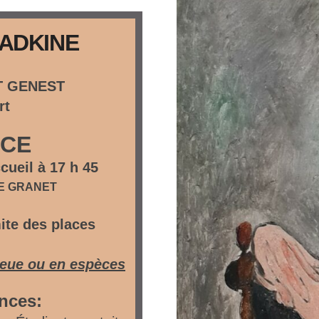
ZADKINE
NT GENEST
rt
CE
cueil à 17 h 45
ÉE GRANET
ite des places
leue
ou en espèces
ences: