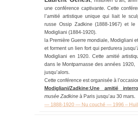
, historien d’art, a
une conférence captivante.
Cette confére
l’amitié artistique unique qui liait le scu
russe Ossip Zadkine (1888-1967) et le 
Modigliani (1884-1
la Première Guerre mondiale, Modigliani e
et forment un lien fort qui perdurera jusqu
Modigliani en 1920. Cette amitié artistiq
dans le Montparnasse des années 1920, n
jusqu’alors.
Cette conférence est organisée à l’occasion
Modigliani/Zadkine:Une amitié interr
musée Zadkine
à Paris jusqu’au 
— 1888-1920 — Nu couché — 1996 – Huil