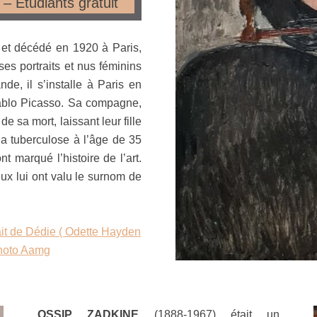
– Étudiants gratuit
, et décédé en 1920 à Paris,
ses portraits et nus féminins
e, il s’installe à Paris en
Pablo Picasso. Sa compagne,
 sa mort, laissant leur fille
a tuberculose à l’âge de 35
t marqué l’histoire de l’art.
eux lui ont valu le surnom de
t de Dédie ( Odette Hayden
Photo Aamg
OSSIP ZADKINE
(1888-1967) était un