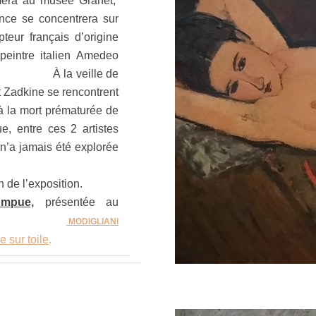
nimera au musée Granet,
nce se concentrera sur
lpteur français d’origine
peintre italien Amedeo
920).
À la veille de
t Zadkine se rencontrent
’à la mort prématurée de
ue, entre ces 2 artistes
’a jamais été explorée
 de l’exposition.
ompue,
présentée au
30 mars.
MODIGLIANI
e
sur toile
.