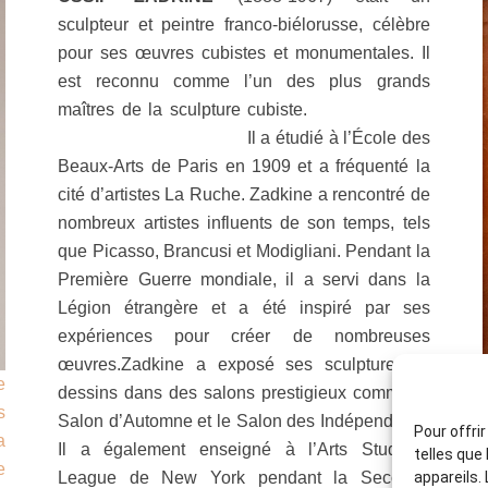
sculpteur et peintre franco-biélorusse, célèbre
pour ses œuvres cubistes et monumentales. Il
est reconnu comme l’un des plus grands
maîtres de la sculpture cubiste.
Il a étudié à l’École des
Beaux-Arts de Paris en 1909 et a fréquenté la
cité d’artistes La Ruche. Zadkine a rencontré de
nombreux artistes influents de son temps, tels
que Picasso, Brancusi et Modigliani. Pendant la
Première Guerre mondiale, il a servi dans la
Légion étrangère et a été inspiré par ses
expériences pour créer de nombreuses
œuvres.Zadkine a exposé ses sculptures et
e
dessins dans des salons prestigieux comme le
s
Salon d’Automne et le Salon des Indépendants.
Pour offri
a
Il a également enseigné à l’Arts Students
telles que
e
League de New York pendant la Seconde
appareils.