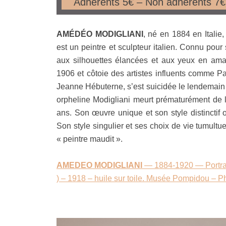
Adhérents 5€ – Non adhérents 7€ 
.
AMÉDÉO MODIGLIANI
, né en 1884 en Italie
est un peintre et sculpteur italien. Connu pour 
aux silhouettes élancées et aux yeux en amand
1906 et côtoie des artistes influents comme 
Jeanne Hébuterne, s’est suicidée le lendemain de
orpheline Modigliani meurt prématurément de l
ans. Son œuvre unique et son style distinctif on
Son style singulier et ses choix de vie tumultu
« peintre maudit ».
AMEDEO MODIGLIANI
— 1884-1920 — Portrai
) – 1918 – huile sur toile. Musée Pompidou – 