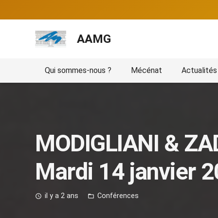
AAMG
Qui sommes-nous ?
Mécénat
Actualités
MODIGLIANI & ZAD
Mardi 14 janvier 
il y a 2 ans
Conférences
access_time
folder_open