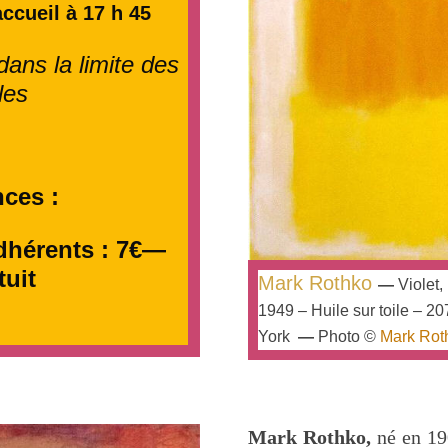
accueil à 17 h 45
ans la limite des
les
nces :
dhérents : 7€—
tuit
Mark Rothko
—
Violet,
1949 – Huile sur toile – 2
York
—
Photo ©
Mark Rot
Mark Rothko,
né
en 19