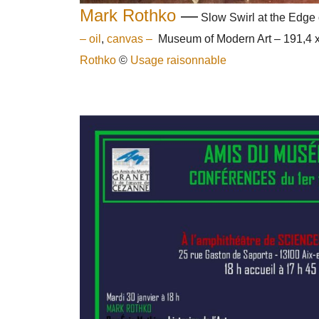
Mark Rothko
—
Slow Swirl at the Edge
–
oil
,
canvas –
Museum of Modern Art –
191,4 
Rothko
©
Usage raisonnable