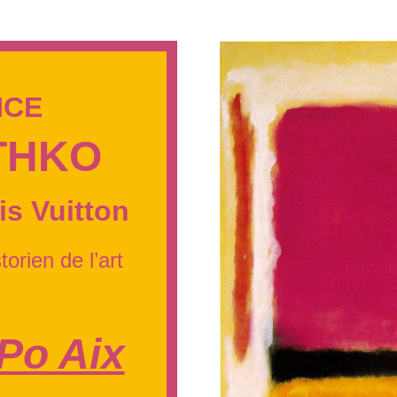
NCE
THKO
is Vuitton
torien de l’art
Po Aix