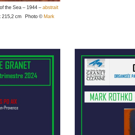
 of the Sea – 1944 –
abstrait
x 215,2 cm
Photo ©
Mark