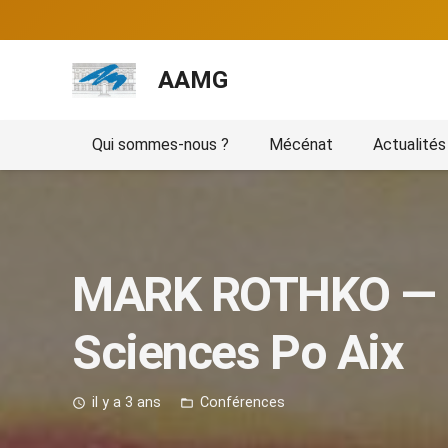
AAMG
Qui sommes-nous ?
Mécénat
Actualités
MARK ROTHKO — Co
Sciences Po Aix
il y a 3 ans
Conférences
access_time
folder_open