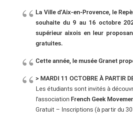
La
Ville d’Aix-en-Provence,
le Repè
souhaite
d
u 9
au 1
6
octobre 2021
supérieur aixois en leur proposa
gratuite
s
.
Cette année, le musée Granet propo
> MARDI 11 OCTOBRE À PARTIR D
Les étudiants sont invités à décou
l’association
French Geek Movemen
Gratuit – Inscriptions (à partir du 