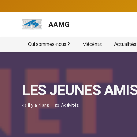
AAMG
Qui sommes-nous ?
Mécénat
Actualités
LES JEUNES AMIS
il y a 4 ans
Activités
access_time
folder_open