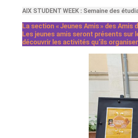
AIX STUDENT WEEK : Semaine des étudia
La section « Jeunes Amis » des Amis d
Les jeunes amis seront présents sur le
découvrir les activités qu’ils organise