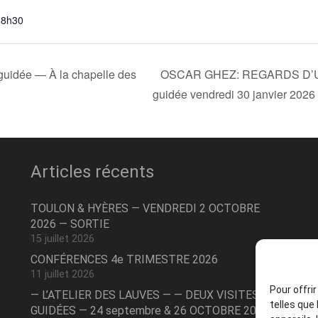
18h30
dée — À la chapelle des
OSCAR GHEZ: REGARDS D’U
guidée vendredi 30 janvier 2026
Articles récents
TOULON & HYÈRES — VENDREDI 2 OCTOBRE
2026 — SORTIE
15 juillet 2026
CONFÉRENCES 4e TRIMESTRE 2026
11 juillet 2026
Pour offri
— L’ATELIER DES LAUVES — — DEUX VISITES
telles que
GUIDÉES — 24 septembre & 26 OCTOBRE 2026