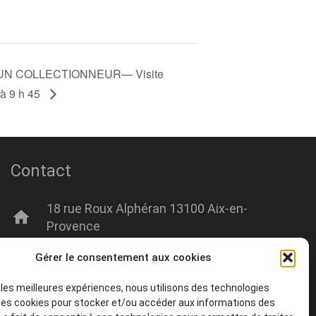
N COLLECTIONNEUR— Visite
 à 9 h 45
Contact
18 rue Roux Alphéran 13100 Aix-en-
home
Provence
Gérer le consentement aux cookies
mail
contact@amisdumuseegranet.fr
r les meilleures expériences, nous utilisons des technologies
phone
+33 06 00 00 00 00
 les cookies pour stocker et/ou accéder aux informations des