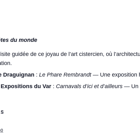
fêtes du monde
site guidée de ce joyau de l’art cistercien, où l’architect
ation.
e Draguignan
:
Le Phare Rembrandt
—
Une exposition
 Expositions du Var
:
Carnavals d’ici et d’ailleurs
—
Un 
LS
30