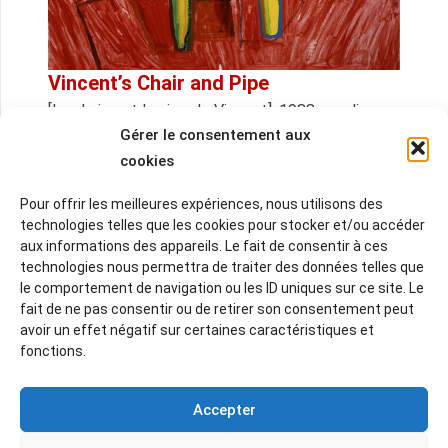
Vincent’s Chair and Pipe
[La chaise et la pipe de Vincent], 1988, acrylique
Gérer le consentement aux
sur toile, 90 x 90 cm, œuvre de la collection de la
cookies
Fondation van Gogh Arles, dite Yolande Clergue –
Photo Lionel Roux © Fondation Vincent van Gogh
Pour offrir les meilleures expériences, nous utilisons des
Arles, Courtesy: David Hockney Tate
technologies telles que les cookies pour stocker et/ou accéder
aux informations des appareils. Le fait de consentir à ces
technologies nous permettra de traiter des données telles que
le comportement de navigation ou les ID uniques sur ce site. Le
fait de ne pas consentir ou de retirer son consentement peut
Related Posts
avoir un effet négatif sur certaines caractéristiques et
fonctions.
Accepter