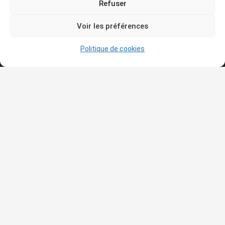
Refuser
Voir les préférences
Qui sommes-nous ?
Politique de cookies
Le but de l’association est de vous amener de plus en
plus nombreux à vous intéresser à la connaissance et à
la découverte de l’histoire de l’art et de vous faire
partager sa passion pour l’art avec tous ceux et celles
qui désirent échanger autour des œuvres ou du
patrimoine.
Articles récents