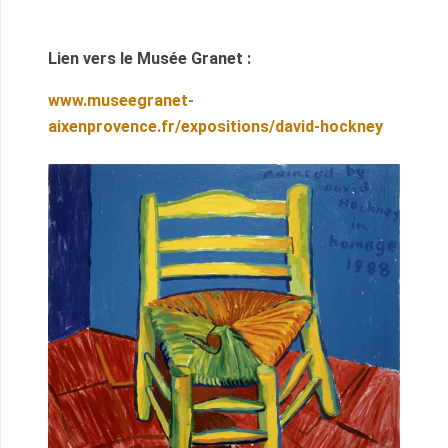
Lien vers le Musée Granet :
www.museegranet-
aixenprovence.fr/expositions/david-hockney