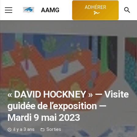
ADHÉRER
search
AAMG
« DAVID HOCKNEY » — Visite
guidée de l’exposition —
Mardi 9 mai 2023
il y a 3 ans
Sorties
access_time
folder_open