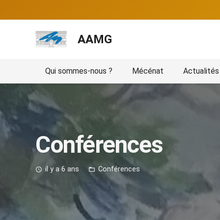
AAMG
Qui sommes-nous ?
Mécénat
Actualités
Conférences
il y a 6 ans
Conférences
access_time
folder_open