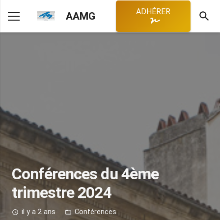
ADHÉRER
search
AAMG
Conférences du 4ème
trimestre 2024
il y a 2 ans
Conférences
access_time
folder_open