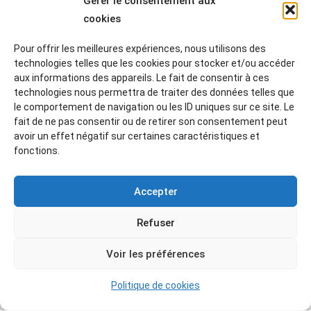
Gérer le consentement aux
espèces
cookies
Pour nous joindre:
contact@amisdumuseegranet.fr
Pour offrir les meilleures expériences, nous utilisons des
technologies telles que les cookies pour stocker et/ou accéder
Tarif des conférences
aux informations des appareils. Le fait de consentir à ces
Adhérents: 5 € — Non adhérents: 7€ —
technologies nous permettra de traiter des données telles que
Étudiants: gratuit
le comportement de navigation ou les ID uniques sur ce site. Le
fait de ne pas consentir ou de retirer son consentement peut
avoir un effet négatif sur certaines caractéristiques et
Nous
fonctions.
contacter:
www.amisdumuseegranet.fr/contacts/
Recevoir la newsletter
Accepter
:
www.amisdumuseegranet.fr/newsletters/
Refuser
09 24 CONFÉRENCES du 4e.TRI 2024 Programme
à imprimer
Voir les préférences
Politique de cookies