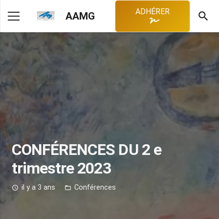
ADHÉRER
search
AAMG
CONFÉRENCES DU 2 e
trimestre 2023
il y a 3 ans
Conférences
access_time
folder_open