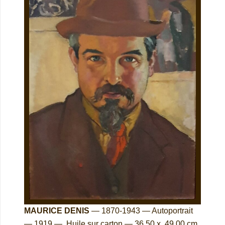
MAURICE DENIS
— 1870-1943 — Autoportrait
— 1919 — Huile sur carton —
36.50
x .49.00 cm