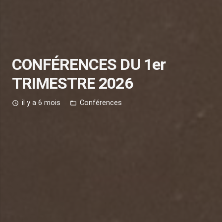
CONFÉRENCES DU 1er
TRIMESTRE 2026
il y a 6 mois
Conférences
access_time
folder_open