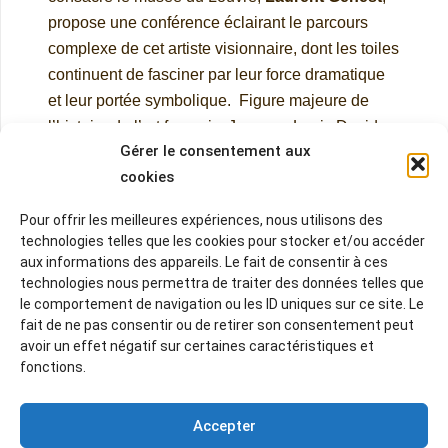
propose une conférence éclairant le parcours
complexe de cet artiste visionnaire, dont les toiles
continuent de fasciner par leur force dramatique
et leur portée symbolique.
Figure majeure de
l’histoire de l’art français, Jacques-Louis David
Gérer le consentement aux
incarne le tournant néoclassique de la peinture à
cookies
la veille de la Révolution. Formé à Rome, nourri
par l’Antiquité, il impose un style épuré, grave et
Pour offrir les meilleures expériences, nous utilisons des
héroïque, au service d’idéaux nouveaux. Peintre
technologies telles que les cookies pour stocker et/ou accéder
de la République, puis de l’Empire, il traverse les
aux informations des appareils. Le fait de consentir à ces
bouleversements de son siècle en acteur engagé,
technologies nous permettra de traiter des données telles que
le comportement de navigation ou les ID uniques sur ce site. Le
proche de Robespierre avant de devenir le
fait de ne pas consentir ou de retirer son consentement peut
portraitiste officiel de Napoléon.
De
La Mort de
avoir un effet négatif sur certaines caractéristiques et
Marat
au
Sacre de Napoléon
, son œuvre
fonctions.
conjugue rigueur formelle et puissance politique,
érigeant la peinture en instrument de mémoire et
Accepter
de propagande. Exilé à Bruxelles après la chute