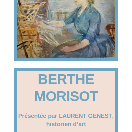
BERTHE
MORISOT
Présentée par LAURENT GENEST
,
historien d’art