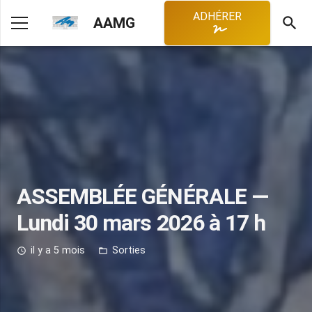
ADHÉRER
search
AAMG
ASSEMBLÉE GÉNÉRALE —
Lundi 30 mars 2026 à 17 h
il y a 5 mois
Sorties
access_time
folder_open