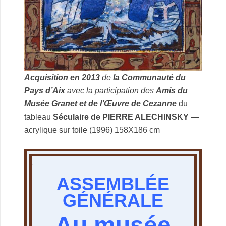
Acquisition en 2013
de
la Communauté du
Pays d’Aix
avec la participation des
Amis du
Musée Granet et de l’Œuvre de Cezanne
du
tableau
Séculaire de PIERRE ALECHINSKY —
acrylique sur toile (1996) 158X186 cm
.
ASSEMBLÉE
GÉNÉRALE
Au musée