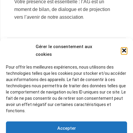
Votre présence est essentielle : l’AG est un
moment de bilan, de dialogue et de projection
n.
vers l’avenir de notre associatio
Related Posts
Gérer le consentement aux
cookies
Pour offrir les meilleures expériences, nous utilisons des
technologies telles que les cookies pour stocker et/ou accéder
aux informations des appareils. Le fait de consentir à ces
technologies nous permettra de traiter des données telles que
le comportement de navigation ou les ID uniques sur ce site. Le
fait de ne pas consentir ou de retirer son consentement peut
Qui sommes-nous ?
avoir un effet négatif sur certaines caractéristiques et
fonctions.
Le but de l’association est de vous amener de plus en
plus nombreux à vous intéresser à la connaissance et à
Accepter