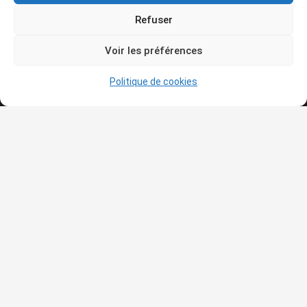
la découverte de l’histoire de l’art et de vous faire
Refuser
partager sa passion pour l’art avec tous ceux et celles
qui désirent échanger autour des œuvres ou du
Voir les préférences
patrimoine.
Politique de cookies
Articles récents
TOULON & HYÈRES — VENDREDI 2 OCTOBRE 2026 —
SORTIE
15 juillet 2026
CONFÉRENCES 4e TRIMESTRE 2026
11 juillet 2026
— L’ATELIER DES LAUVES — — DEUX VISITES GUIDÉES
— 24 septembre & 26 OCTOBRE 2026