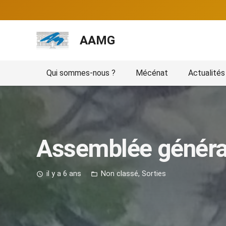
AAMG
Qui sommes-nous ?
Mécénat
Actualités
Assemblée généra
il y a 6 ans
Non classé
,
Sorties
access_time
folder_open