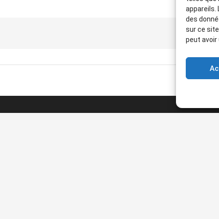
appareils.
des donnée
sur ce sit
peut avoir
Ac
Articles récents
TOULON & HYÈRES — VENDREDI 2 OCTOBRE
2026 — SORTIE
15 juillet 2026
CONFÉRENCES 4e TRIMESTRE 2026
11 juillet 2026
— L’ATELIER DES LAUVES — — DEUX VISITES
GUIDÉES — 24 septembre & 26 OCTOBRE 2026