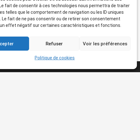
 Le fait de consentir à ces technologies nous permettra de traiter
s telles que le comportement de navigation ou les ID uniques
e. Le fait de ne pas consentir ou de retirer son consentement
 un effet négatif sur certaines caractéristiques et fonctions.
cepter
Refuser
Voir les préférences
Politique de cookies
Contact
18 rue Roux Alphéran 13100 Aix-en-
home
Provence
mail
contact@amisdumuseegranet.fr
phone
+33 06 00 00 00 00