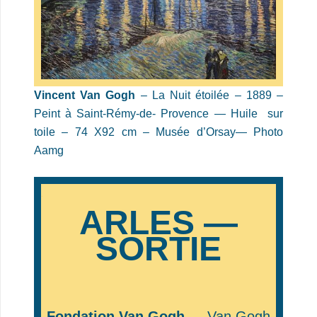
Vincent Van Gogh
– La Nuit étoilée – 1889 –
Peint à Saint-Rémy-de- Provence —
Huile sur
toile – 74 X92 cm – Musée d’Orsay— Photo
Aamg
.
ARLES —
SORTIE
Fondation Van Gogh —
Van Gogh