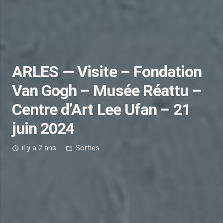
ARLES — Visite – Fondation
Van Gogh – Musée Réattu –
Centre d’Art Lee Ufan – 21
juin 2024
il y a 2 ans
Sorties
access_time
folder_open