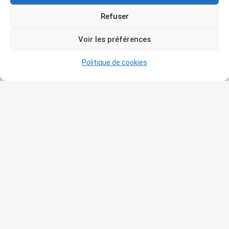
Refuser
Voir les préférences
Related Posts
Politique de cookies
Qui sommes-nous ?
Le but de l’association est de vous amener de plus en
plus nombreux à vous intéresser à la connaissance et à
la découverte de l’histoire de l’art et de vous faire
partager sa passion pour l’art avec tous ceux et celles
qui désirent échanger autour des œuvres ou du