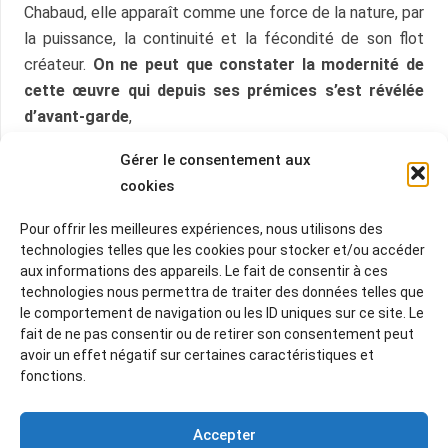
Chabaud, elle apparaît comme une force de la nature, par
la puissance, la continuité et la fécondité de son flot
créateur.
On ne peut que constater la modernité de
cette œuvre qui depuis ses prémices s’est révélée
d’avant-garde
,
.
Gérer le consentement aux
cookies
Pour offrir les meilleures expériences, nous utilisons des
Lien vers le musée Antique :
technologies telles que les cookies pour stocker et/ou accéder
www.arlesantique.fr/agenda/lexposition
ù
aux informations des appareils. Le fait de consentir à ces
technologies nous permettra de traiter des données telles que
Lien vers le musée Chabaud:
www.graveson.fr/musee
le comportement de navigation ou les ID uniques sur ce site. Le
fait de ne pas consentir ou de retirer son consentement peut
avoir un effet négatif sur certaines caractéristiques et
fonctions.
Programme détaillé et bulletin d’inscription à
envoyer à l
‘
adresse indiquée
sur le bulletin
Accepter