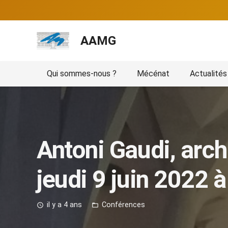
AAMG
Qui sommes-nous ?
Mécénat
Actualités
Antoni Gaudi, arch
jeudi 9 juin 2022 
il y a 4 ans
Conférences
access_time
folder_open