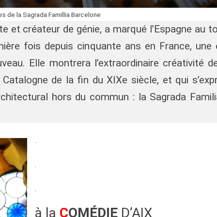
s de la Sagrada Famillia Barcelone
e et créateur de génie, a marqué l’Espagne au t
mière fois depuis cinquante ans en France, une
eau. Elle montrera l’extraordinaire créativité de
Catalogne de la fin du XIXe siècle, et qui s’exp
 architectural hors du commun : la Sagrada Fami
.
.
.
à la
C
OMÉDIE
D’AIX