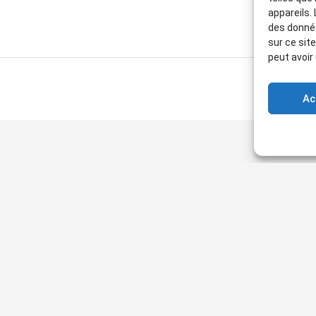
appareils.
des donnée
sur ce sit
peut avoir
Ac
Articles récents
TOULON & HYÈRES — VENDREDI 2 OCTOBRE