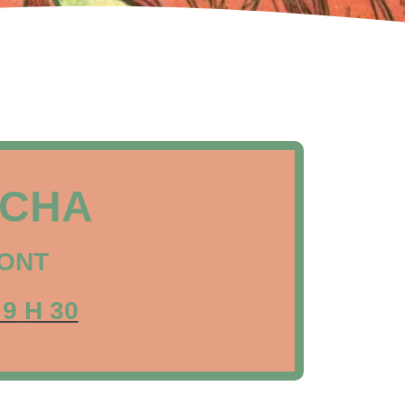
UCHA
MONT
 9
H 30