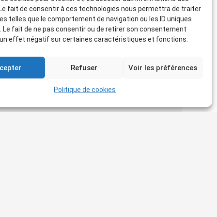
 Le fait de consentir à ces technologies nous permettra de traiter
s telles que le comportement de navigation ou les ID uniques
e. Le fait de ne pas consentir ou de retirer son consentement
 un effet négatif sur certaines caractéristiques et fonctions.
cepter
Refuser
Voir les préférences
Politique de cookies
Contact
18 rue Roux Alphéran 13100 Aix-en-
home