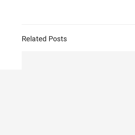
Related Posts
Qui sommes-nous ?
Le but de l’association est de vous amener de plus