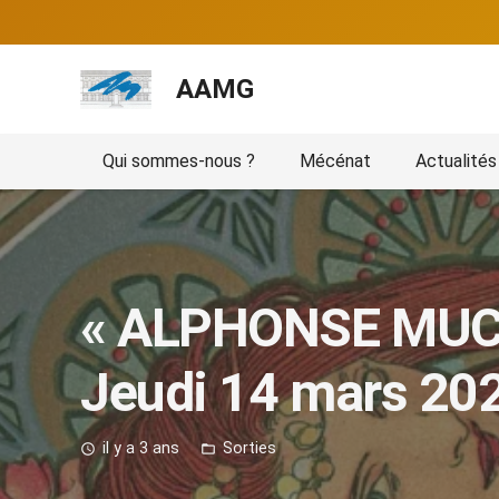
AAMG
Qui sommes-nous ?
Mécénat
Actualités
« ALPHONSE MUCHA
Jeudi 14 mars 20
il y a 3 ans
Sorties
access_time
folder_open