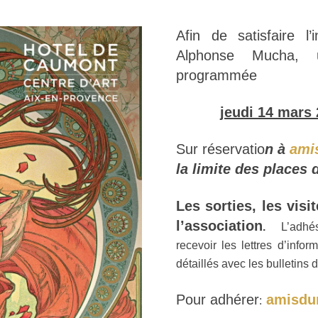
Afin de satisfaire l
Alphonse Mucha, u
programmée
jeudi 14 mars
Sur réservatio
n à
ami
la limite des places 
Les sorties, les vis
l’association
.
L’adhés
recevoir les lettres d’inf
détaillés avec les bulletins d
Pour adhérer
amisdu
: