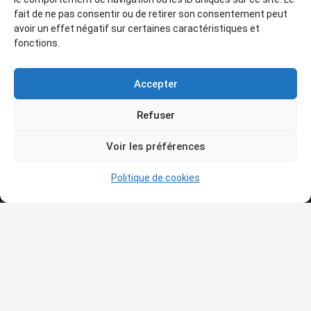
Lucie POVEDA
fait de ne pas consentir ou de retirer son consentement peut
avoir un effet négatif sur certaines caractéristiques et
fonctions.
Related Posts
Accepter
Refuser
Voir les préférences
Politique de cookies
Qui sommes-nous ?
Le but de l’association est de vous amener de plus en
plus nombreux à vous intéresser à la connaissance et à
la découverte de l’histoire de l’art et de vous faire
partager sa passion pour l’art avec tous ceux et celles
qui désirent échanger autour des œuvres ou du