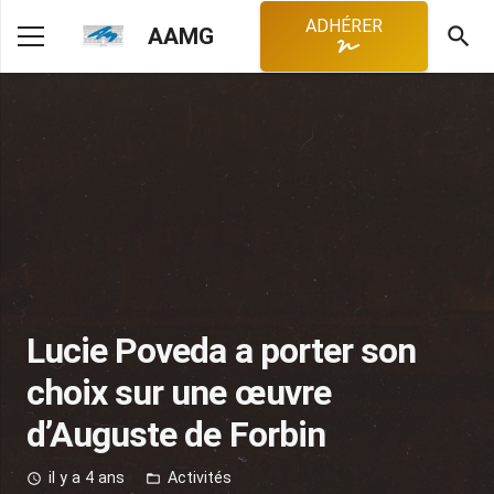
ADHÉRER
search
AAMG
Lucie Poveda a porter son
choix sur une œuvre
d’Auguste de Forbin
il y a 4 ans
Activités
access_time
folder_open