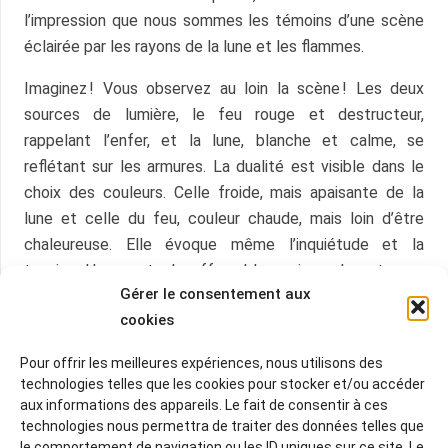
l’impression que nous sommes les témoins d’une scène
éclairée par les rayons de la lune et les flammes.
Imaginez ! Vous observez au loin la scène ! Les deux
sources de lumière, le feu rouge et destructeur,
rappelant l’enfer, et la lune, blanche et calme, se
reflétant sur les armures. La dualité est visible dans le
choix des couleurs. Celle froide, mais apaisante de la
lune et celle du feu, couleur chaude, mais loin d’être
chaleureuse. Elle évoque même l’inquiétude et la
tension. Un spectacle effroyable se joue devant nous
Gérer le consentement aux
accentué par cette mise en scène du clair-obscur.
cookies
Et vous, quel aspect de cette œuvre vous inspire ?
Pour offrir les meilleures expériences, nous utilisons des
En espérant que cette lecture vous ait plu !
technologies telles que les cookies pour stocker et/ou accéder
aux informations des appareils. Le fait de consentir à ces
À bientôt,
technologies nous permettra de traiter des données telles que
le comportement de navigation ou les ID uniques sur ce site. Le