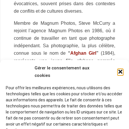
évocatrices, souvent prises dans des contextes
de conflits et de cultures diverses.
Membre de Magnum Photos, Steve McCurry a
rejoint l’agence Magnum Photos en 1986, où il
continue de travailler en tant que photographe
indépendant. Sa photographie, la plus célèbre,
connue sous le nom de
“
Afghan Girl
”
(1984),
représente une jeune fille afghane nommée
Gérer le consentement aux
Sharbat Gula
, dont les yeux verts captivants ont
cookies
fait la couverture du National Geographic en
1985.
Pour offrir les meilleures expériences, nous utilisons des
technologies telles que les cookies pour stocker et/ou accéder
Il a reçu de nombreux prix, dont le Prix Robert
aux informations des appareils. Le fait de consentir à ces
Capa Gold Medal en 1980 pour le meilleur
technologies nous permettra de traiter des données telles que
reportage photographique à l’étranger.
le comportement de navigation ou les ID uniques sur ce site. Le
fait de ne pas consentir ou de retirer son consentement peut
Steve McCurry est reconnu pour sa capacité à
avoir un effet négatif sur certaines caractéristiques et