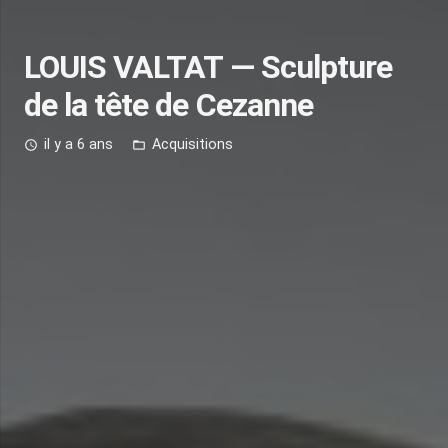
LOUIS VALTAT — Sculpture
de la tête de Cezanne
il y a 6 ans
Acquisitions
access_time
folder_open