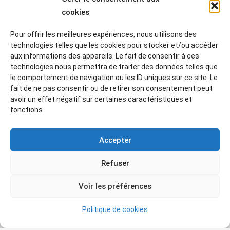
Fondation musée Regards de
cookies
Provence )
.
Pour offrir les meilleures expériences, nous utilisons des
technologies telles que les cookies pour stocker et/ou accéder
LOUIS VALTAT —
L’Estaminet ou femme au
aux informations des appareils. Le fait de consentir à ces
technologies nous permettra de traiter des données telles que
cabaret (1896
)
le comportement de navigation ou les ID uniques sur ce site. Le
huile sur toile — 136X191cm.
Photo©Musée
fait de ne pas consentir ou de retirer son consentement peut
Regards de Provence
avoir un effet négatif sur certaines caractéristiques et
.
fonctions.
Accepter
« Ses séjours sur la Côte d’azur et à
Refuser
Marseille lui font connaître des artistes
tout aussi amoureux de la couleur que
Voir les préférences
les Fauves, comme
Georges
Politique de cookies
d’Espagnat, Paul Gervais, Armand